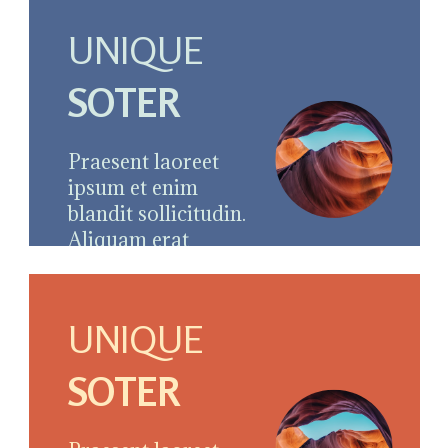
UNIQUE
SOTER
Praesent laoreet
ipsum et enim
blandit sollicitudin.
Aliquam erat
volutpat rutrum
ipsum enim.
UNIQUE
SOTER