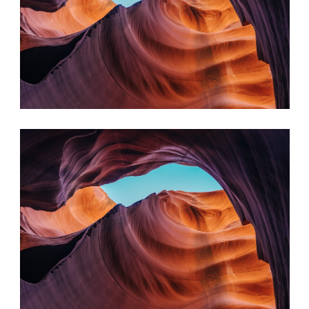
MELETE
Praesent laoreet ipsum et enim
blandit sollicitudin. Aliquam erat
volutpat. Curabitur rutrum
ipsum enim.
MELETE
Praesent laoreet ipsum et enim
blandit sollicitudin. Aliquam erat
volutpat. Curabitur rutrum
ipsum enim.