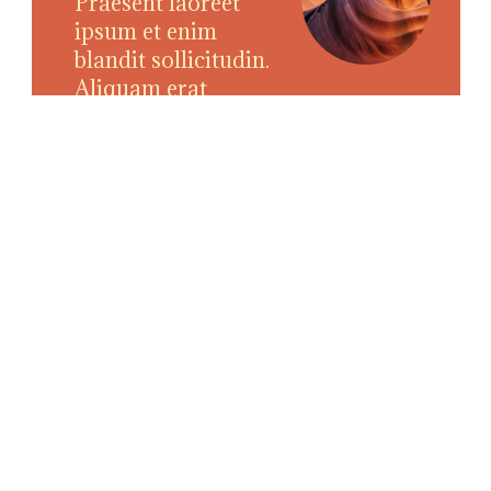
Praesent laoreet
ipsum et enim
blandit sollicitudin.
Aliquam erat
volutpat rutrum
ipsum enim.