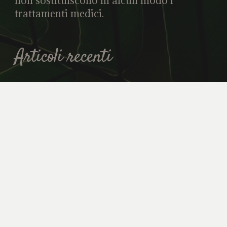
non sostituiscono in alcun modo i
trattamenti medici.
Articoli recenti
Salutare e deliziosa: la vera dieta
mediterranea
Aprile 28, 2025
Alimentazione: biologo nutrizionista e
naturopata si incontrano
Marzo 28, 2025
Riflessologia plantare
Febbraio 1, 2025
La dieta dissociata fa per me?
Gennaio 31, 2025