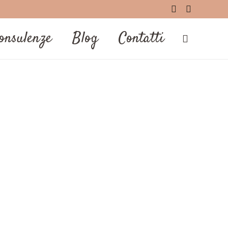
onsulenze
Blog
Contatti