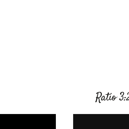
Ratio 3