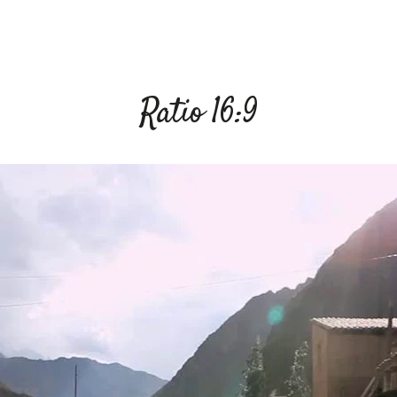
Ratio 16:9